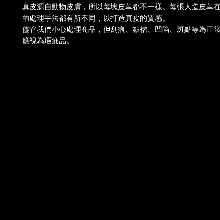
真皮源自動物皮膚，所以每塊皮革都不一樣。每張人造皮革
的處理手法都有所不同，以打造真皮的質感。
儘管我們小心處理商品，但刮痕、皺褶、凹陷、斑點等為正
應視為瑕疵品。