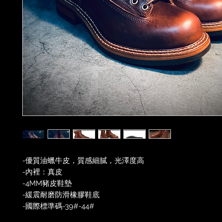
-優質油蠟牛皮，質感細膩，光澤度高
-內裡：真皮
-4MM豬皮鞋墊
-緩震耐磨防滑橡膠鞋底
-國際標準碼-39#-44#