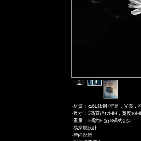
-材質：316L鈦鋼 (堅硬，光亮
-尺寸：6碼直徑17MM，寬度10MM
-重量：6碼約8.5g 8碼約9.5g
-易穿脫設計
-時尚配飾