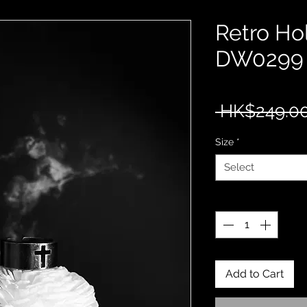
Retro Ho
DW0299
 HK$249.00
Size
*
Select
Quantity
*
Add to Cart