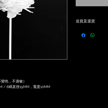
送貨及退貨
-滿$400本地免
Local Free Shippi
order above $40
-30天免費退貨或
30 Days Return/e
-優惠碼適用 ❌
Voucher Code Ap
-5-7 工作天到貨✅
Delivery estimat
，不變色，不過敏）
 / 8碼直徑19MM，寬度10MM