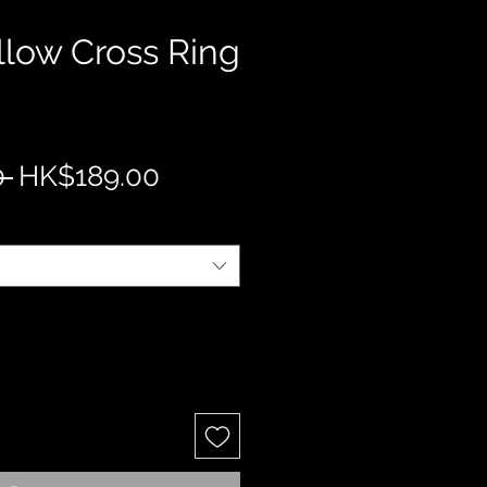
llow Cross Ring
Regular
Sale
 
HK$189.00
Price
Price