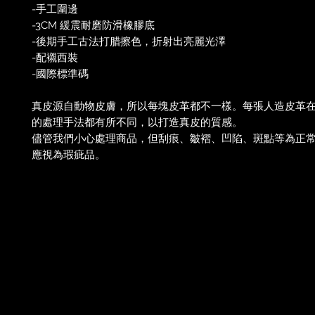
-手工圍邊
-3CM 緩震耐磨防滑橡膠底
-後期手工古法打腊擦色，折射出亮麗光澤
-配襯西裝
-國際標準碼
真皮源自動物皮膚，所以每塊皮革都不一樣。每張人造皮革
的處理手法都有所不同，以打造真皮的質感。
儘管我們小心處理商品，但刮痕、皺褶、凹陷、斑點等為正
應視為瑕疵品。