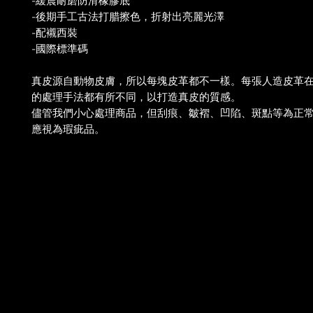
-緩震耐磨防滑橡膠底
-後期手工古法打腊擦色，折射出亮麗光澤
-配襯西裝
-國際標準碼
真皮源自動物皮膚，所以每塊皮革都不一樣。每張人造皮革
的處理手法都有所不同，以打造真皮的質感。
儘管我們小心處理商品，但刮痕、皺褶、凹陷、斑點等為正
應視為瑕疵品。