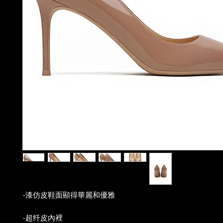
-漆仿皮鞋面顯得華麗和優雅
-超纤皮內裡