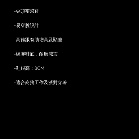
-尖頭密幫鞋
-易穿脫設計
-高鞋跟有助增高及顯瘦
-橡膠鞋底，耐磨減震
-鞋跟高：8CM
-適合商務工作及派對穿著