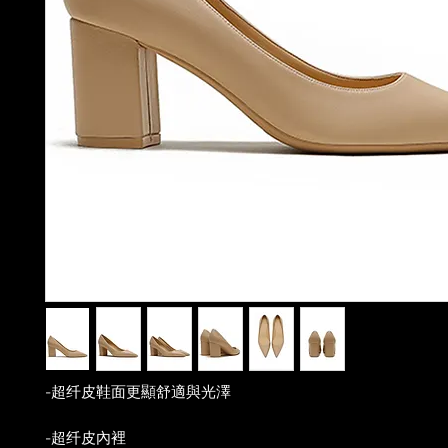
-超纤皮鞋面更顯舒適與光澤
-超纤皮內裡