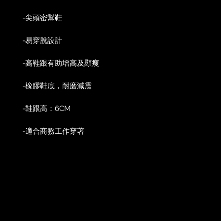
-尖頭密幫鞋
-易穿脫設計
-高鞋跟有助增高及顯瘦
-橡膠鞋底，耐磨減震
-鞋跟高：6CM
-適合商務工作穿著