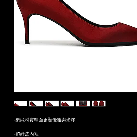
-綢緞材質鞋面更顯優雅與光澤
-超纤皮內裡