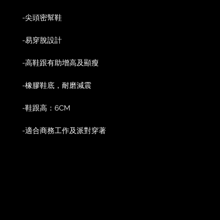
-尖頭密幫鞋
-易穿脫設計
-高鞋跟有助增高及顯瘦
-橡膠鞋底，耐磨減震
-鞋跟高：6CM
-適合商務工作及派對穿著