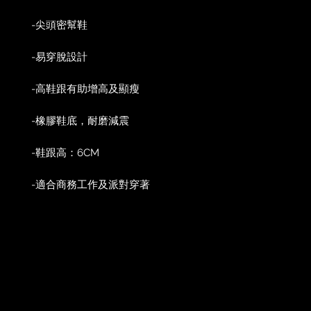
-尖頭密幫鞋
-易穿脫設計
-高鞋跟有助增高及顯瘦
-橡膠鞋底，耐磨減震
-鞋跟高：6CM
-適合商務工作及派對穿著