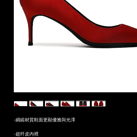
-綢緞材質鞋面更顯優雅與光澤
-超纤皮內裡