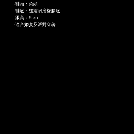
-鞋頭：尖頭
-鞋底：緩震耐磨橡膠底
-跟高：6cm
-適合婚宴及派對穿著