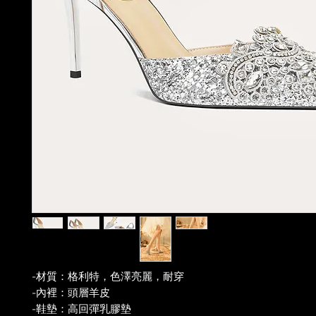
-材質：格利特，色澤亮麗，耐穿
-內裡：頭層羊皮
-鞋墊：高回彈乳膠墊