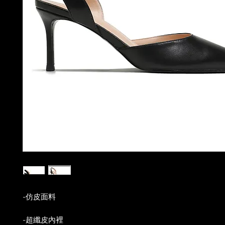
-仿皮面料
-超纖皮內裡