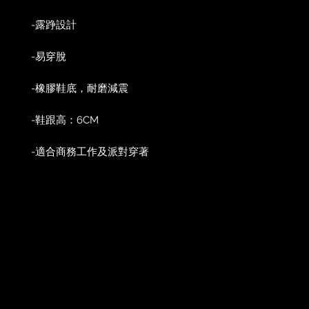
-露踭設計
-易穿脫
-橡膠鞋底，耐磨減震
-鞋跟高：6CM
-適合商務工作及派對穿著