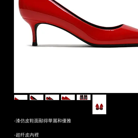
-漆仿皮鞋面顯得華麗和優雅
-超纤皮內裡