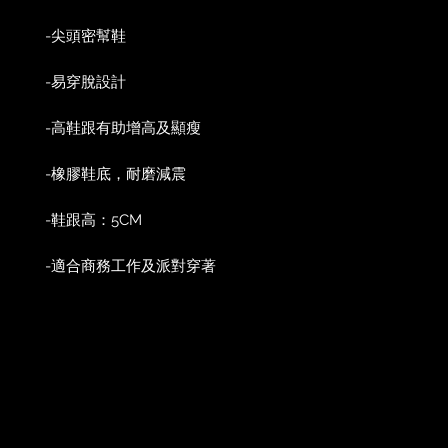
-尖頭密幫鞋
-易穿脫設計
-高鞋跟有助增高及顯瘦
-橡膠鞋底，耐磨減震
-鞋跟高：5CM
-適合商務工作及派對穿著