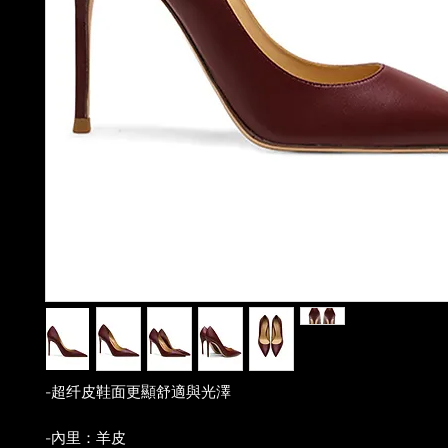
-超纤皮鞋面更顯舒適與光澤
-內里：羊皮