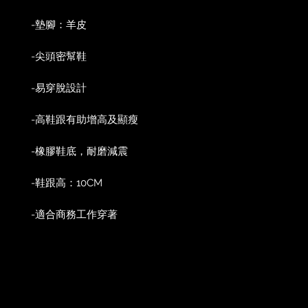
-墊腳：羊皮
-尖頭密幫鞋
-易穿脫設計
-高鞋跟有助增高及顯瘦
-橡膠鞋底，耐磨減震
-鞋跟高：10CM
-適合商務工作穿著