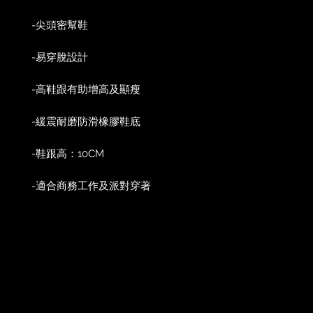
-尖頭密幫鞋
-易穿脫設計
-高鞋跟有助增高及顯瘦
-緩震耐磨防滑橡膠鞋底
-鞋跟高：10CM
-適合商務工作及派對穿著