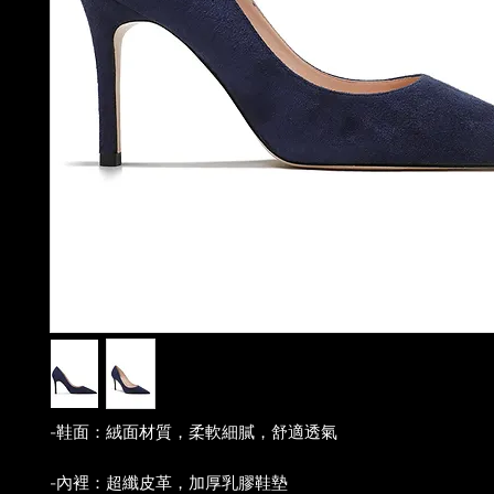
-鞋面：絨面材質，柔軟細膩，舒適透氣
-內裡：超纖皮革，加厚乳膠鞋墊